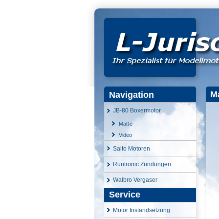
M
Navigation
JB-80 Boxermotor
Maße
Video
Saito Motoren
Runtronic Zündungen
Walbro Vergaser
Service
Motor Instandsetzung