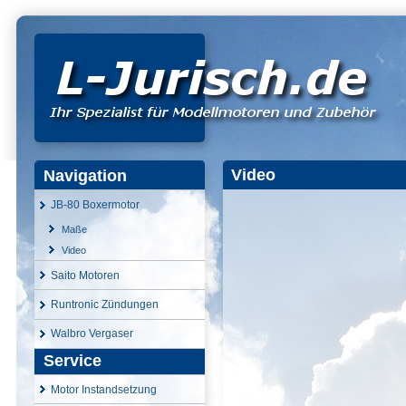
Video
Navigation
JB-80 Boxermotor
Maße
Video
Saito Motoren
Runtronic Zündungen
Walbro Vergaser
Service
Motor Instandsetzung